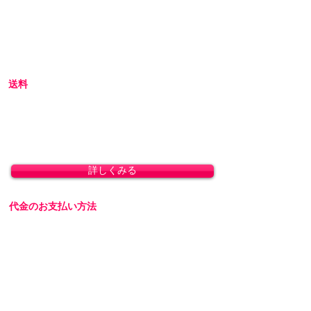
初めての方へ
初めての方はお買い物の仕方などについて詳し
くガイドしている、
こちら
のQ&Aやお買い物ガ
イドをご覧ください。
送料
全国一律 800円(北海道1,500円/沖縄・一部離島
1,800円)
8,800円(税込)以上のお買い上げで送料無料とな
ります。(沖縄除く)
詳しくみる
代金のお支払い方法
「クレジットカード決済」「銀行振込」「代金
引換」に対応しております。
詳しくみる
返品・交換