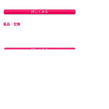
「クレジットカード決済」「銀行振込」「代金
引換」に対応しております。
詳しくみる
返品・交換
商品の性質上、お客様のご都合による返品・交
換・キャンセルは一切受け付けておりません。
初期不良の場合は交換対応いたします。
詳しくみる
プライバシーを厳守します
プライバシーに配慮し、会員登録なしで商品を
ご購入いただけます。梱包には無地のダンボー
ルを使用し、伝票に記載される内容はお客様で
ご指定可能です。運送会社営業所留めの発送に
も対応しております。
詳しくみる