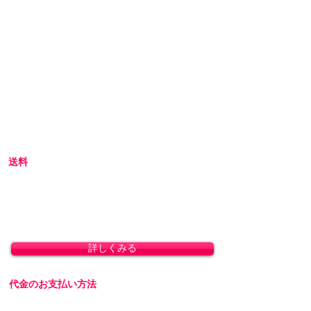
初めてアダルトグッズを通販でご購入される際
には不安な点も多いかと思います。
当店では初めてのお客様でも安心してご利用い
ただけるよう、プライバシー厳守の通販を心が
けています。
初めての方へ
初めての方はお買い物の仕方などについて詳し
くガイドしている、
こちら
のQ&Aやお買い物ガ
イドをご覧ください。
送料
全国一律 800円(北海道1,500円/沖縄・一部離島
1,800円)
8,800円(税込)以上のお買い上げで送料無料とな
ります。(沖縄除く)
詳しくみる
代金のお支払い方法