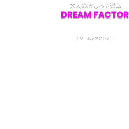
大人のおもちゃ通販
DREAM FACTOR
ドリームファクトリー
初めての方へ
初めての方はお買い物の仕方などについて詳しくガイ
いる、
こちら
のQ&Aやお買い物ガイドをご覧ください
カスタマーサービス