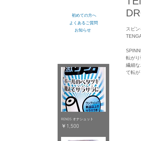
TE
ショップカテゴリー
DR
初めての方へ
よくあるご質問
スピン
お知らせ
TENG
おすすめピックアップ
SPINN
転がり
繊細な
て転が
RENDS オナシュット
価格
￥1,500