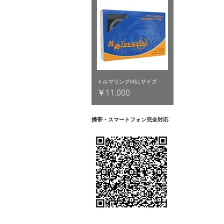
トルマリングM&Lサイズ
価格
￥11,000
携帯・スマートフォン完全対応