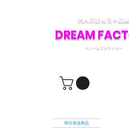
アダルトグッズ、大人のおもちゃの通販専門
各種アダルトグッズの取り扱いと、電話・フ
大人のおもちゃ通
DREAM FAC
ドリームファクトリー
​ショッピングカート
選択カテゴリー
即日発送商品