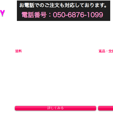
Y
初めてアダルトグッズを通販でご購入される際には不安な点
当店では初めてのお客様でも安心してご利用いただけるよう
送料
返品・交
全国一律 800円(北海道1,500円/沖縄・一部離島1,800円)
商品の性
8,800円(税込)以上のお買い上げで送料無料となりま
ャンセル
す。(沖縄除く)
初期不良
ドして
。
詳しくみる