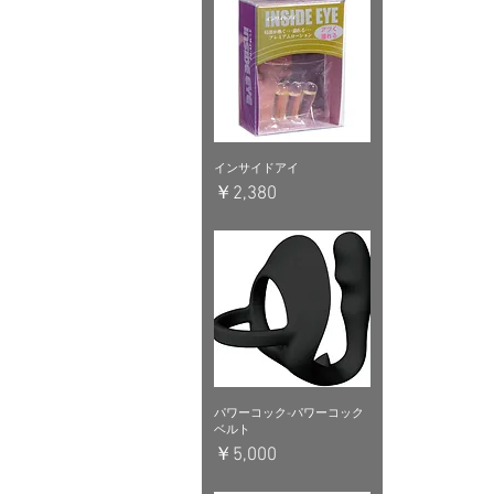
インサイドアイ
価格
￥2,380
パワーコック-パワーコック
ベルト
価格
￥5,000