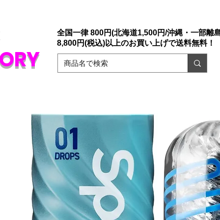
店「大人のおもちゃ通販」ドリームファクトリー。
ァックスでもご注文承っております。
​初めての方でも安心な誰にもバレない
販
全国一律 800円(北海道1,500円/沖縄・一部離島1
8,800円(税込)以上のお買い上げで送料無料！
TORY