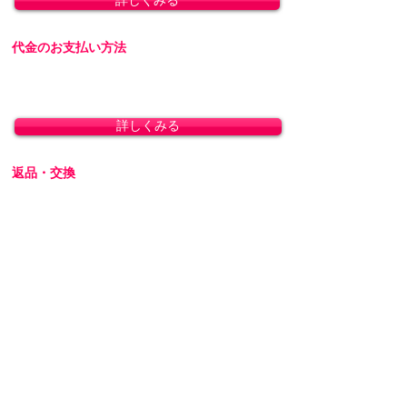
詳しくみる
代金のお支払い方法
「クレジットカード決済」「銀行振込」「代金
引換」に対応しております。
詳しくみる
返品・交換
商品の性質上、お客様のご都合による返品・交
換・キャンセルは一切受け付けておりません。
初期不良の場合は交換対応いたします。
詳しくみる
プライバシーを厳守します
プライバシーに配慮し、会員登録なしで商品を
ご購入いただけます。梱包には無地のダンボー
ルを使用し、伝票に記載される内容はお客様で
ご指定可能です。運送会社営業所留めの発送に