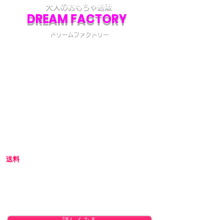
大人のおもちゃ通販
DREAM FACTORY
ドリームファクトリー
初めてアダルトグッズを通販でご購入される際
には不安な点も多いかと思います。
当店では初めてのお客様でも安心してご利用い
ただけるよう、プライバシー厳守の通販を心が
けています。
初めての方へ
初めての方はお買い物の仕方などについて詳し
くガイドしている、
こちら
のQ&Aやお買い物ガ
イドをご覧ください。
送料
全国一律 800円(北海道1,500円/沖縄・一部離島
1,800円)
8,800円(税込)以上のお買い上げで送料無料とな
ります。(沖縄除く)