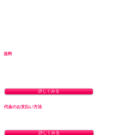
ただけるよう、プライバシー厳守の通販を心が
けています。
初めての方へ
初めての方はお買い物の仕方などについて詳し
くガイドしている、
こちら
のQ&Aやお買い物ガ
イドをご覧ください。
送料
全国一律 800円(北海道1,500円/沖縄・一部離島
1,800円)
8,800円(税込)以上のお買い上げで送料無料とな
ります。(沖縄除く)
詳しくみる
代金のお支払い方法
「クレジットカード決済」「銀行振込」「代金
引換」に対応しております。
詳しくみる