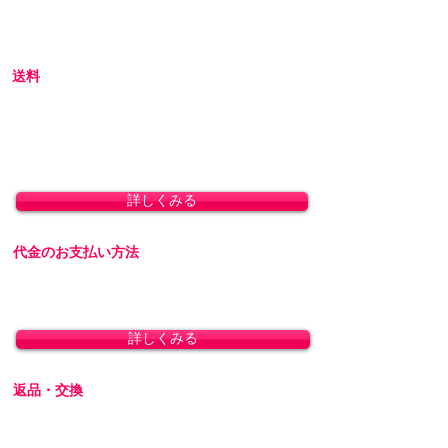
初めての方はお買い物の仕方などについて詳し
くガイドしている、
こちら
のQ&Aやお買い物ガ
イドをご覧ください。
送料
全国一律 800円(北海道1,500円/沖縄・一部離島
1,800円)
8,800円(税込)以上のお買い上げで送料無料とな
ります。(沖縄除く)
詳しくみる
代金のお支払い方法
「クレジットカード決済」「銀行振込」「代金
引換」に対応しております。
詳しくみる
返品・交換
商品の性質上、お客様のご都合による返品・交