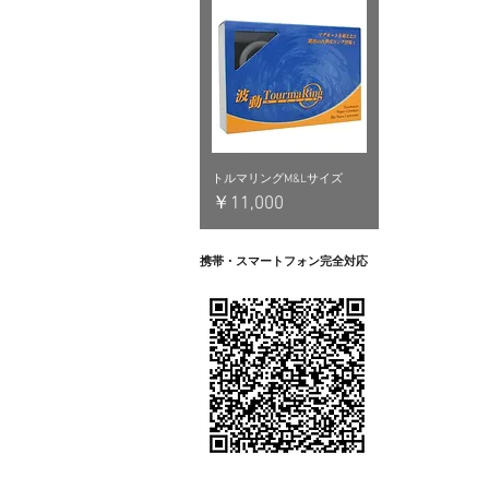
トルマリングM&Lサイズ
価格
￥11,000
携帯・スマートフォン完全対応