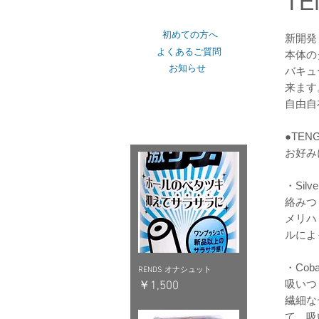
TE
ショップカテゴリー
初めての方へ
新開発
よくあるご質問
本体の
お知らせ
バキュ
来ます
自由自
おすすめピックアップ
●TE
お好み
・Sil
絡みつ
メリハ
ルによ
・Cob
RENDS オナシュット
吸いつ
価格
￥1,500
繊細な
て、吸