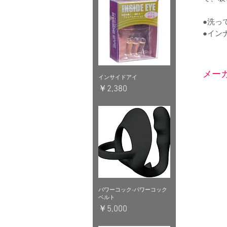
●洗っ
●イン
メーカ
インサイドアイ
価格
￥2,380
パワーコック-パワーコック
ベルト
価格
￥5,000