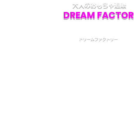
大人のおもちゃ通販
DREAM FACTOR
ドリームファクトリー
初めての方へ
初めての方はお買い物の仕方などについて詳しくガイ
いる、
こちら
のQ&Aやお買い物ガイドをご覧ください
カスタマーサービス