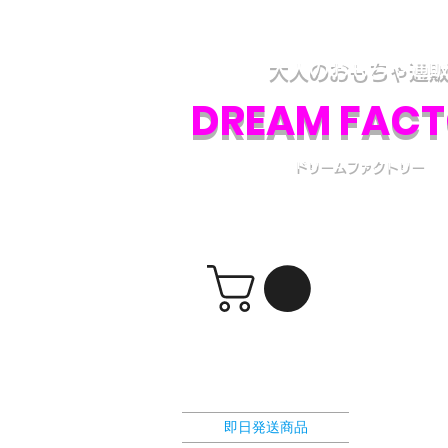
アダルトグッズ、大人のおもちゃの通販専門
各種アダルトグッズの取り扱いと、電話・フ
大人のおもちゃ通
DREAM FAC
ドリームファクトリー
​ショッピングカート
選択カテゴリー
即日発送商品