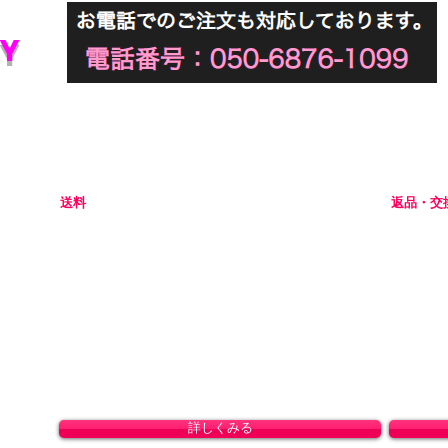
Y
初めてアダルトグッズを通販でご購入される際には不安な点
当店では初めてのお客様でも安心してご利用いただけるよう
送料
返品・交
全国一律 800円(北海道1,500円/沖縄・一部離島1,800円)
商品の性
8,800円(税込)以上のお買い上げで送料無料となりま
ャンセル
す。(沖縄除く)
初期不良
ドして
。
詳しくみる