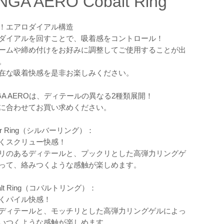
NGA AERO Cobalt Ring
！エアロダイアル構造
ダイアルを回すことで、吸着感をコントロール！
ームや締め付けをお好みに調整してご使用することが出
。
在な吸着快感を是非お楽しみください。
NGA AEROは、ディテールの異なる2種類展開！
に合わせてお買い求めください。
ver Ring（シルバーリング）：
くスクリュー快感！
リのあるディテールと、プックリとした高弾力リングゲ
って、絡みつくような感触が楽しめます。
alt Ring（コバルトリング）：
くパイル快感！
ディテールと、モッチリとした高弾力リングゲルによっ
いつくような感触が楽しめます。