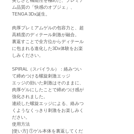
美しさと機能性を極めた、プレミア
ム品質の「快感のオブジェ」、
TENGA 3Dx誕生。
肉厚プレミアムゲルの包容力と、超
高精度のディテール刺激が融合。
裏返すことで全方位からディテール
に包まれる進化した3Dx体験をお楽
しみください。
SPIRAL（スパイラル）：絡みつい
て締めつける螺旋刺激エッジ
エッジの効いた刺激はそのままに、
肉厚ゲルにしたことで締めつけ感が
強化されました。
連続した螺旋エッジによる、絡みつ
くようなくっきり刺激をお楽しみく
ださい。
使用方法
[使い方] ①ゲル本体を裏返してくだ