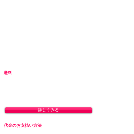
初めてアダルトグッズを通販でご購入される際
には不安な点も多いかと思います。
当店では初めてのお客様でも安心してご利用い
ただけるよう、プライバシー厳守の通販を心が
けています。
初めての方へ
初めての方はお買い物の仕方などについて詳し
くガイドしている、
こちら
のQ&Aやお買い物ガ
イドをご覧ください。
送料
全国一律 800円(北海道1,500円/沖縄・一部離島
1,800円)
8,800円(税込)以上のお買い上げで送料無料とな
ります。(沖縄除く)
詳しくみる
代金のお支払い方法