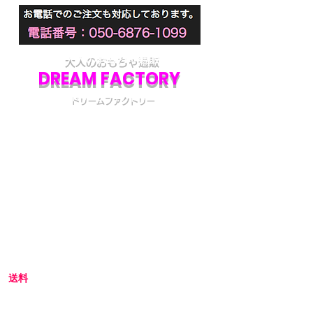
大人のおもちゃ通販
DREAM FACTORY
ドリームファクトリー
初めてアダルトグッズを通販でご購入される際
には不安な点も多いかと思います。
当店では初めてのお客様でも安心してご利用い
ただけるよう、プライバシー厳守の通販を心が
けています。
初めての方へ
初めての方はお買い物の仕方などについて詳し
くガイドしている、
こちら
のQ&Aやお買い物ガ
イドをご覧ください。
送料
全国一律 800円(北海道1,500円/沖縄・一部離島