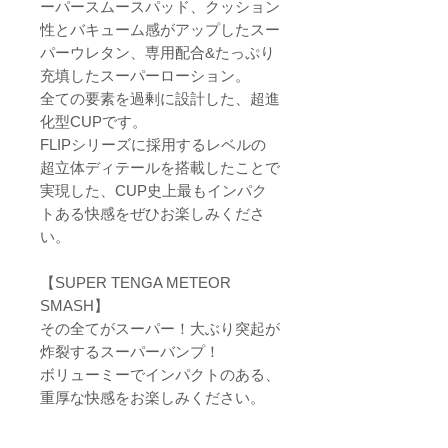
ーパースムースパッド、クッション
性とバキューム感がアップしたスー
パーウレタン、専用配合&たっぷり
充填したスーパーローション。
全ての要素を過剰に設計した、超進
化型CUPです。
FLIPシリーズに採用するレベルの
超立体ディテールを搭載したことで
実現した、CUP史上最もインパク
トある快感をぜひお楽しみくださ
い。
【SUPER TENGA METEOR
SMASH】
その全てがスーパー！大ぶり突起が
炸裂するスーパーバンプ！
ボリューミーでインパクトのある、
重厚な快感をお楽しみください。