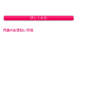
1,800円)
8,800円(税込)以上のお買い上げで送料無料とな
ります。(沖縄除く)
詳しくみる
代金のお支払い方法
「クレジットカード決済」「銀行振込」「代金
引換」に対応しております。
詳しくみる
返品・交換
商品の性質上、お客様のご都合による返品・交
換・キャンセルは一切受け付けておりません。
初期不良の場合は交換対応いたします。
詳しくみる
プライバシーを厳守します