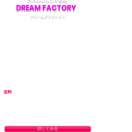
DREAM FACTORY
ドリームファクトリー
初めてアダルトグッズを通販でご購入される際
には不安な点も多いかと思います。
当店では初めてのお客様でも安心してご利用い
ただけるよう、プライバシー厳守の通販を心が
けています。
初めての方へ
初めての方はお買い物の仕方などについて詳し
くガイドしている、
こちら
のQ&Aやお買い物ガ
イドをご覧ください。
送料
全国一律 800円(北海道1,500円/沖縄・一部離島
1,800円)
8,800円(税込)以上のお買い上げで送料無料とな
ります。(沖縄除く)
詳しくみる