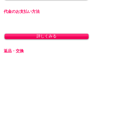
代金のお支払い方法
「クレジットカード決済」「銀行振込」「代金
引換」に対応しております。
詳しくみる
返品・交換
商品の性質上、お客様のご都合による返品・交
換・キャンセルは一切受け付けておりません。
初期不良の場合は交換対応いたします。
詳しくみる
プライバシーを厳守します
プライバシーに配慮し、会員登録なしで商品を
ご購入いただけます。梱包には無地のダンボー
ルを使用し、伝票に記載される内容はお客様で
ご指定可能です。運送会社営業所留めの発送に