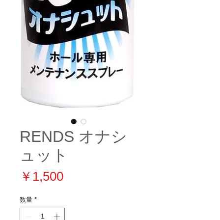
RENDS オナシ
ュット
価
￥1,500
格
数量
*