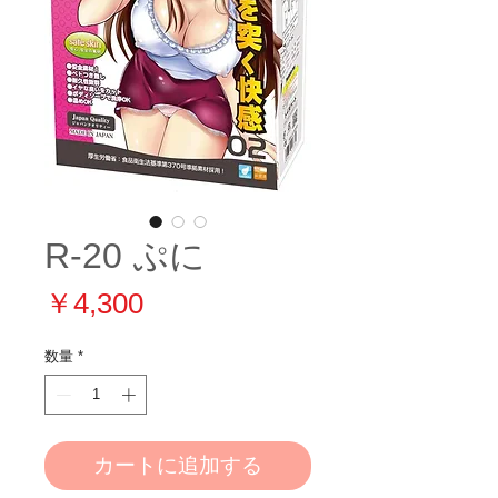
R-20 ぷに
価
￥4,300
格
数量
*
カートに追加する