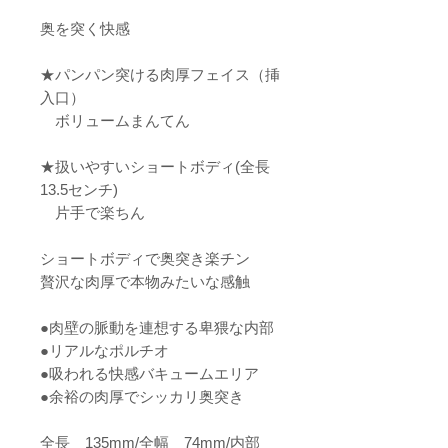
奥を突く快感
★パンパン突ける肉厚フェイス（挿
入口）
ボリュームまんてん
★扱いやすいショートボディ(全長
13.5センチ)
片手で楽ちん
ショートボディで奥突き楽チン
贅沢な肉厚で本物みたいな感触
●肉壁の脈動を連想する卑猥な内部
●リアルなポルチオ
●吸われる快感バキュームエリア
●余裕の肉厚でシッカリ奥突き
全長 135mm/全幅 74mm/内部