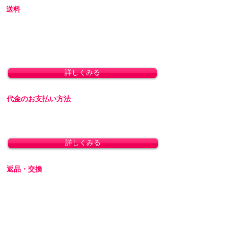
送料
全国一律 800円(北海道1,500円/沖縄・一部離島
1,800円)
8,800円(税込)以上のお買い上げで送料無料とな
ります。(沖縄除く)
詳しくみる
代金のお支払い方法
「クレジットカード決済」「銀行振込」「代金
引換」に対応しております。
詳しくみる
返品・交換
商品の性質上、お客様のご都合による返品・交
換・キャンセルは一切受け付けておりません。
初期不良の場合は交換対応いたします。
詳しくみる