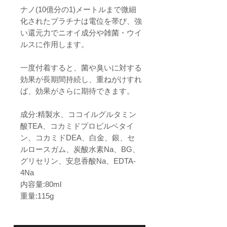
ナノ(10億分の1)メートルまで微細
化されたプラチナは電位を帯び、強
い還元力でニオイ成分や雑菌・ウイ
ルスに作用します。
一度付着すると、菌や臭いに対する
効果が長期間持続し、重ねがけすれ
ば、効果がさらに期待できます。
成分:精製水、ココイルグルタミン
酸TEA、コカミドプロピルベタイ
ン、コカミドDEA、白金、銀、セ
ルロースガム、炭酸水素Na、BG、
グリセリン、安息香酸Na、EDTA-
4Na
内容量:80ml
重量:115g