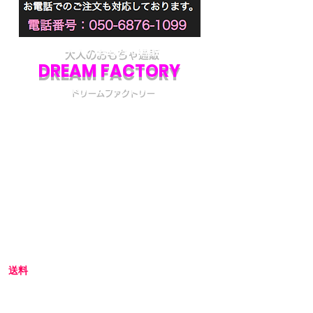
大人のおもちゃ通販
DREAM FACTORY
ドリームファクトリー
初めてアダルトグッズを通販でご購入される際
には不安な点も多いかと思います。
当店では初めてのお客様でも安心してご利用い
ただけるよう、プライバシー厳守の通販を心が
けています。
初めての方へ
初めての方はお買い物の仕方などについて詳し
くガイドしている、
こちら
のQ&Aやお買い物ガ
イドをご覧ください。
送料
全国一律 800円(北海道1,500円/沖縄・一部離島
1,800円)