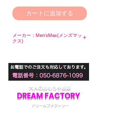
カートに追加する
メーカー：Men'sMax(メンズマッ
クス)
メンズマックスブランドより、保湿
力、潤滑性を兼ね備えた高品質ロー
ションが登場。
ほど良く伸びて無色・無味・無臭の
中高粘度スタンダードローションで
す。
大人のおもちゃ通販
皮膚にうるおいを与えて、柔軟性を
DREAM FACTORY
保ち、肌を滑らかにする効果が期待
ドリームファクトリー
できます。
伸びて乾きにくい素材だから、オナ
初めてアダルトグッズを通販でご購入される際
ホールへの塗布や恋人とのプレイな
には不安な点も多いかと思います。
ど、用途を選びません。お好みに応
当店では初めてのお客様でも安心してご利用い
ただけるよう、プライバシー厳守の通販を心が
じて水やお湯で薄めても使用できま