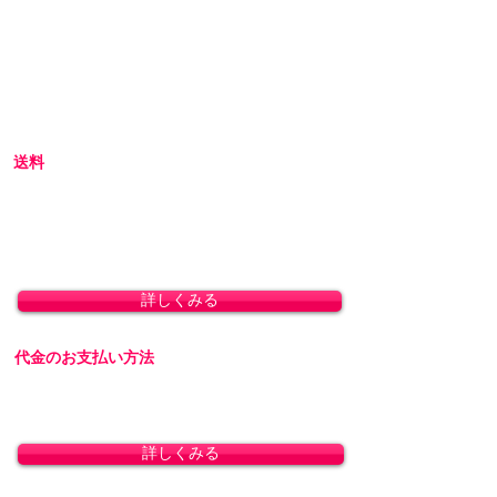
けています。
す。
内容量：360ml 本体サイズ：全
初めての方へ
長:210 最大幅:65(単位:mm)
初めての方はお買い物の仕方などについて詳し
くガイドしている、
こちら
のQ&Aやお買い物ガ
イドをご覧ください。
送料
全国一律 800円(北海道1,500円/沖縄・一部離島
1,800円)
8,800円(税込)以上のお買い上げで送料無料とな
ります。(沖縄除く)
詳しくみる
代金のお支払い方法
「クレジットカード決済」「銀行振込」「代金
引換」に対応しております。
詳しくみる