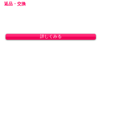
返品・交換
商品の性質上、お客様のご都合による返品・交
換・キャンセルは一切受け付けておりません。
初期不良の場合は交換対応いたします。
詳しくみる
プライバシーを厳守します
プライバシーに配慮し、会員登録なしで商品を
ご購入いただけます。梱包には無地のダンボー
ルを使用し、伝票に記載される内容はお客様で
ご指定可能です。運送会社営業所留めの発送に
も対応しております。
詳しくみる
カスタマーサービス