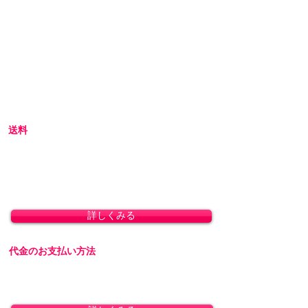
当店では初めてのお客様でも安心してご利用い
ただけるよう、プライバシー厳守の通販を心が
けています。
初めての方へ
初めての方はお買い物の仕方などについて詳し
くガイドしている、
こちら
のQ&Aやお買い物ガ
イドをご覧ください。
送料
全国一律 800円(北海道1,500円/沖縄・一部離島
1,800円)
8,800円(税込)以上のお買い上げで送料無料とな
ります。(沖縄除く)
詳しくみる
代金のお支払い方法
「クレジットカード決済」「銀行振込」「代金
引換」に対応しております。