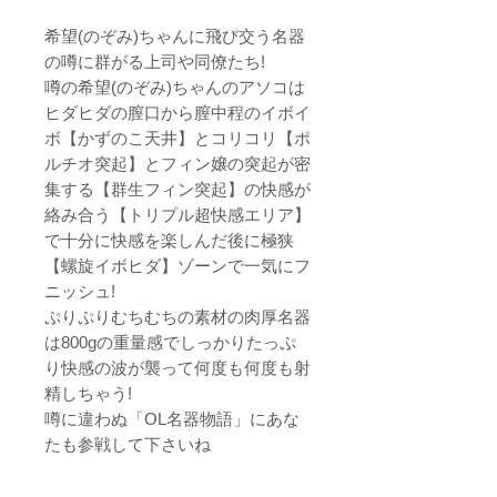
希望(のぞみ)ちゃんに飛び交う名器
の噂に群がる上司や同僚たち!
噂の希望(のぞみ)ちゃんのアソコは
ヒダヒダの膣口から膣中程のイボイ
ボ【かずのこ天井】とコリコリ【ポ
ルチオ突起】とフィン嬢の突起が密
集する【群生フィン突起】の快感が
絡み合う【トリプル超快感エリア】
で十分に快感を楽しんだ後に極狭
【螺旋イボヒダ】ゾーンで一気にフ
ニッシュ!
ぷりぷりむちむちの素材の肉厚名器
は800gの重量感でしっかりたっぷ
り快感の波が襲って何度も何度も射
精しちゃう!
噂に違わぬ「OL名器物語」にあな
たも参戦して下さいね