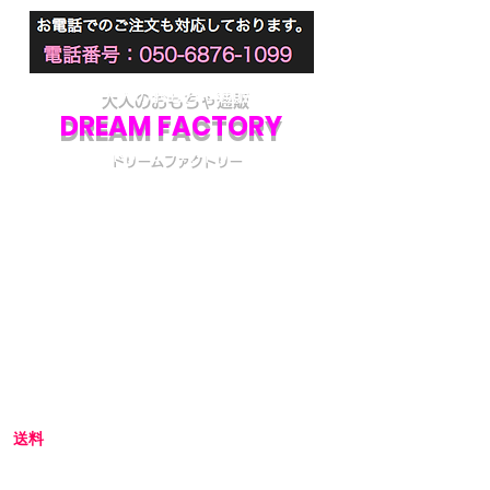
大人のおもちゃ通販
DREAM FACTORY
ドリームファクトリー
初めてアダルトグッズを通販でご購入される際
には不安な点も多いかと思います。
当店では初めてのお客様でも安心してご利用い
ただけるよう、プライバシー厳守の通販を心が
けています。
初めての方へ
初めての方はお買い物の仕方などについて詳し
くガイドしている、
こちら
のQ&Aやお買い物ガ
イドをご覧ください。
送料
全国一律 800円(北海道1,500円/沖縄・一部離島