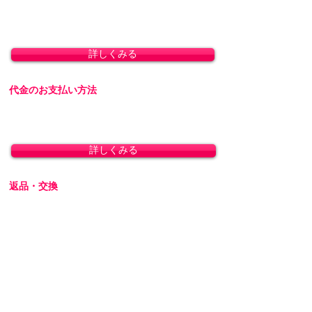
1,800円)
8,800円(税込)以上のお買い上げで送料無料とな
ります。(沖縄除く)
詳しくみる
代金のお支払い方法
「クレジットカード決済」「銀行振込」「代金
引換」に対応しております。
詳しくみる
返品・交換
商品の性質上、お客様のご都合による返品・交
換・キャンセルは一切受け付けておりません。
初期不良の場合は交換対応いたします。
詳しくみる
プライバシーを厳守します