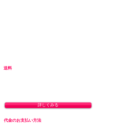
初めてアダルトグッズを通販でご購入される際
には不安な点も多いかと思います。
当店では初めてのお客様でも安心してご利用い
ただけるよう、プライバシー厳守の通販を心が
けています。
初めての方へ
初めての方はお買い物の仕方などについて詳し
くガイドしている、
こちら
のQ&Aやお買い物ガ
イドをご覧ください。
送料
全国一律 800円(北海道1,500円/沖縄・一部離島
1,800円)
8,800円(税込)以上のお買い上げで送料無料とな
ります。(沖縄除く)
詳しくみる
代金のお支払い方法
「クレジットカード決済」「銀行振込」「代金