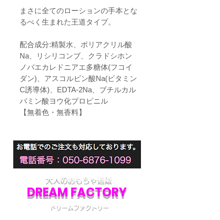
まさに全てのローションの手本とな
るべく生まれた王道タイプ。
配合成分:精製水、ポリアクリル酸
Na、リシリコンブ、クラドシホン
ノバエカレドニアエ多糖体(フコイ
ダン)、アスコルビン酸Na(ビタミン
C誘導体)、EDTA-2Na、ブチルカル
バミン酸ヨウ化プロピニル
【無着色・無香料】
大人のおもちゃ通販
DREAM FACTORY
ドリームファクトリー