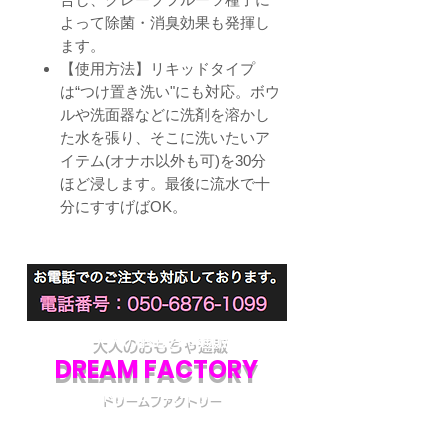
よって除菌・消臭効果も発揮し
ます。
【使用方法】リキッドタイプ
は“つけ置き洗い"にも対応。ボウ
ルや洗面器などに洗剤を溶かし
た水を張り、そこに洗いたいア
イテム(オナホ以外も可)を30分
ほど浸します。最後に流水で十
分にすすげばOK。
大人のおもちゃ通販
DREAM FACTORY
ドリームファクトリー
初めてアダルトグッズを通販でご購入される際