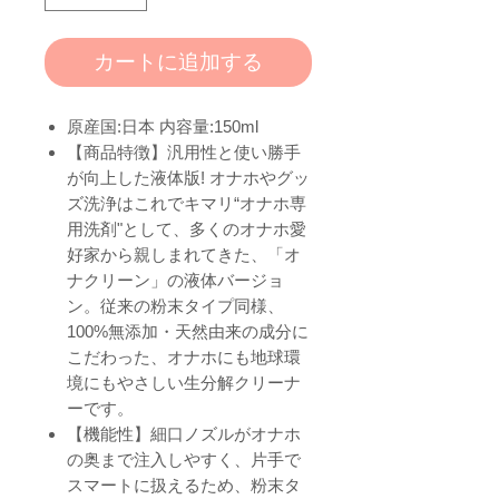
カートに追加する
原産国:日本 内容量:150ml
【商品特徴】汎用性と使い勝手
が向上した液体版! オナホやグッ
ズ洗浄はこれでキマリ“オナホ専
用洗剤"として、多くのオナホ愛
好家から親しまれてきた、「オ
ナクリーン」の液体バージョ
ン。従来の粉末タイプ同様、
100%無添加・天然由来の成分に
こだわった、オナホにも地球環
境にもやさしい生分解クリーナ
ーです。
【機能性】細口ノズルがオナホ
の奥まで注入しやすく、片手で
スマートに扱えるため、粉末タ