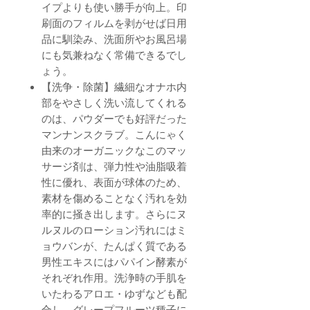
イプよりも使い勝手が向上。印
刷面のフィルムを剥がせば日用
品に馴染み、洗面所やお風呂場
にも気兼ねなく常備できるでし
ょう。
【洗争・除菌】繊細なオナホ内
部をやさしく洗い流してくれる
のは、パウダーでも好評だった
マンナンスクラブ。こんにゃく
由来のオーガニックなこのマッ
サージ剤は、弾力性や油脂吸着
性に優れ、表面が球体のため、
素材を傷めることなく汚れを効
率的に掻き出します。さらにヌ
ルヌルのローション汚れにはミ
ョウバンが、たんぱく質である
男性エキスにはパパイン酵素が
それぞれ作用。洗浄時の手肌を
いたわるアロエ・ゆずなども配
合し、グレープフルーツ種子に