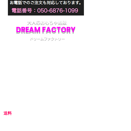
清楚系で淫靡なお尻の水野朝陽をイ
メージした生白尻!!
もちろん「極上生腰」の伝統を継ぎ
アナル&ヴァギナの2穴仕様。
大人のおもちゃ通販
DREAM FACTORY
6kgの重量級ながら細部に拘り筋子
ドリームファクトリー
天井を再現。
アナル側は強力な締付で自身を咥え
初めてアダルトグッズを通販でご購入される際
こんで離さない!
には不安な点も多いかと思います。
入れてよし、揉んでよし、叩いてよ
当店では初めてのお客様でも安心してご利用い
ただけるよう、プライバシー厳守の通販を心が
し!!
けています。
※使用後は丁寧に洗い、乾かして保
初めての方へ
存して下さい。
初めての方はお買い物の仕方などについて詳し
くガイドしている、
こちら
のQ&Aやお買い物ガ
イドをご覧ください。
送料
全国一律 800円(北海道1,500円/沖縄・一部離島
1,800円)