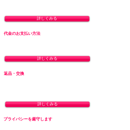
8,800円(税込)以上のお買い上げで送料無料とな
ります。(沖縄除く)
詳しくみる
代金のお支払い方法
「クレジットカード決済」「銀行振込」「代金
引換」に対応しております。
詳しくみる
返品・交換
商品の性質上、お客様のご都合による返品・交
換・キャンセルは一切受け付けておりません。
初期不良の場合は交換対応いたします。
詳しくみる
プライバシーを厳守します