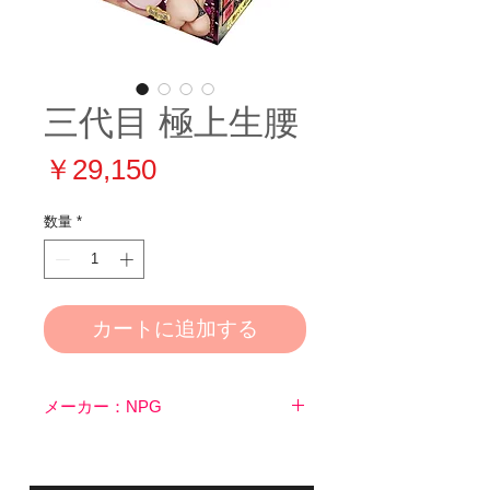
三代目 極上生腰
価
￥29,150
格
数量
*
カートに追加する
メーカー：NPG
三代目襲名!据置専科、爆重ボリュ
ームの極上生腰シリーズ!