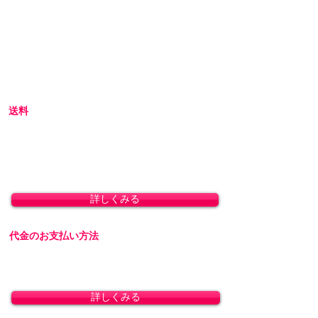
けています。
初めての方へ
初めての方はお買い物の仕方などについて詳し
くガイドしている、
こちら
のQ&Aやお買い物ガ
イドをご覧ください。
送料
全国一律 800円(北海道1,500円/沖縄・一部離島
1,800円)
8,800円(税込)以上のお買い上げで送料無料とな
ります。(沖縄除く)
詳しくみる
代金のお支払い方法
「クレジットカード決済」「銀行振込」「代金
引換」に対応しております。
詳しくみる