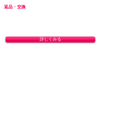
返品・交換
商品の性質上、お客様のご都合による返品・交
換・キャンセルは一切受け付けておりません。
初期不良の場合は交換対応いたします。
詳しくみる
プライバシーを厳守します
プライバシーに配慮し、会員登録なしで商品を
ご購入いただけます。梱包には無地のダンボー
ルを使用し、伝票に記載される内容はお客様で
ご指定可能です。運送会社営業所留めの発送に
も対応しております。
詳しくみる
カスタマーサービス