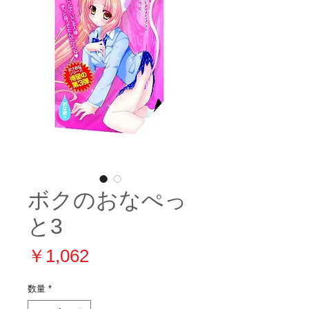
ボクのおなぺっ
と3
価
￥1,062
格
数量
*