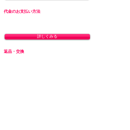
代金のお支払い方法
「クレジットカード決済」「銀行振込」「代金
引換」に対応しております。
詳しくみる
返品・交換
商品の性質上、お客様のご都合による返品・交
換・キャンセルは一切受け付けておりません。
初期不良の場合は交換対応いたします。
詳しくみる
プライバシーを厳守します
プライバシーに配慮し、会員登録なしで商品を
ご購入いただけます。梱包には無地のダンボー
ルを使用し、伝票に記載される内容はお客様で
ご指定可能です。運送会社営業所留めの発送に