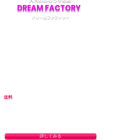
DREAM FACTORY
ドリームファクトリー
初めてアダルトグッズを通販でご購入される際
には不安な点も多いかと思います。
当店では初めてのお客様でも安心してご利用い
ただけるよう、プライバシー厳守の通販を心が
けています。
初めての方へ
初めての方はお買い物の仕方などについて詳し
くガイドしている、
こちら
のQ&Aやお買い物ガ
イドをご覧ください。
送料
全国一律 800円(北海道1,500円/沖縄・一部離島
1,800円)
8,800円(税込)以上のお買い上げで送料無料とな
ります。(沖縄除く)
詳しくみる