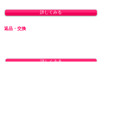
引換」に対応しております。
詳しくみる
返品・交換
商品の性質上、お客様のご都合による返品・交
換・キャンセルは一切受け付けておりません。
初期不良の場合は交換対応いたします。
詳しくみる
プライバシーを厳守します
プライバシーに配慮し、会員登録なしで商品を
ご購入いただけます。梱包には無地のダンボー
ルを使用し、伝票に記載される内容はお客様で
ご指定可能です。運送会社営業所留めの発送に
も対応しております。
詳しくみる