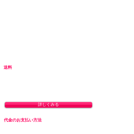
初めてアダルトグッズを通販でご購入される際
には不安な点も多いかと思います。
当店では初めてのお客様でも安心してご利用い
ただけるよう、プライバシー厳守の通販を心が
けています。
初めての方へ
初めての方はお買い物の仕方などについて詳し
くガイドしている、
こちら
のQ&Aやお買い物ガ
イドをご覧ください。
送料
全国一律 800円(北海道1,500円/沖縄・一部離島
1,800円)
8,800円(税込)以上のお買い上げで送料無料とな
ります。(沖縄除く)
詳しくみる
代金のお支払い方法
「クレジットカード決済」「銀行振込」「代金