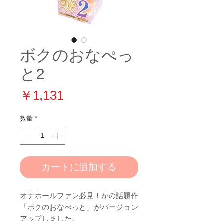
ボクのおなぺっ
と2
価
￥1,131
格
数量
*
カートに追加する
オナホールファン必見！かの話題作
「ボクのおなぺっと」がバージョン
アップしました。