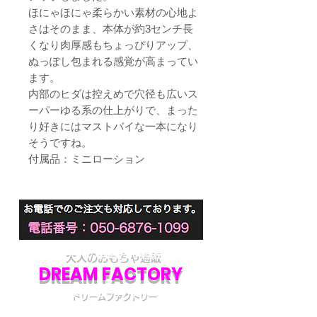
ほにゃほにゃ柔らかい素材の心地よ
さはそのまま、本体が約3センチ長
くなり肉厚感もちょっぴりアップ、
ぬっぽし包まれる感覚が高まってい
ます。
内部のヒダは控えめで穴径も広いス
ーパーゆる系の仕上がりで、まった
り好きにはマストバイな一本になり
そうですね。
付属品：ミニローション
大人のおもちゃ通販
DREAM FACTORY
ドリームファクトリー