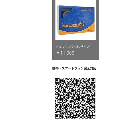
トルマリングM&Lサイズ
価格
￥11,000
携帯・スマートフォン完全対応