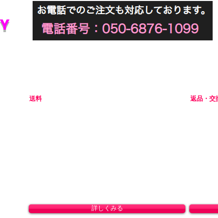
Y
初めてアダルトグッズを通販でご購入される際には不安な点
当店では初めてのお客様でも安心してご利用いただけるよう
送料
返品・交
全国一律 800円(北海道1,500円/沖縄・一部離島1,800円)
商品の性
8,800円(税込)以上のお買い上げで送料無料となりま
ャンセル
す。(沖縄除く)
初期不良
ドして
。
詳しくみる