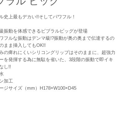
ブラル ビッグ
ル史上最もデカい!!そしてパワフル！
級振動を体感できるビブラルビッグが登場
ワフルな振動はデンマ級!?振動が奥の奥まで伝達するの
のまま挿入してもOK!!
みの痺れにくいシリコングリップはそのままに、超強力
ーを発揮する為に無駄を省いた、3段階の振動で即イキ
し!!
水
ン加工
ジサイズ（mm）H178×W100×D45