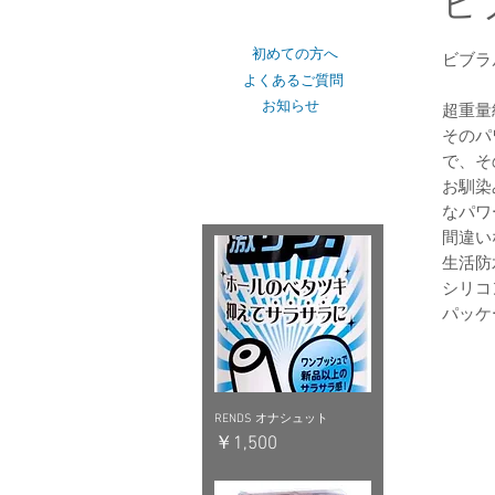
ビ
ショップカテゴリー
初めての方へ
ビブラ
よくあるご質問
お知らせ
超重量
そのパ
で、そ
おすすめピックアップ
お馴染
なパワ
間違いな
生活防
シリコ
パッケー
RENDS オナシュット
価格
￥1,500