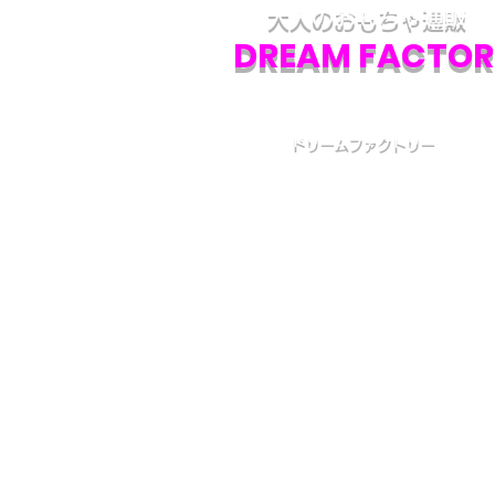
大人のおもちゃ通販
DREAM FACTOR
ドリームファクトリー
初めての方へ
初めての方はお買い物の仕方などについて詳しくガイ
いる、
こちら
のQ&Aやお買い物ガイドをご覧ください
カスタマーサービス