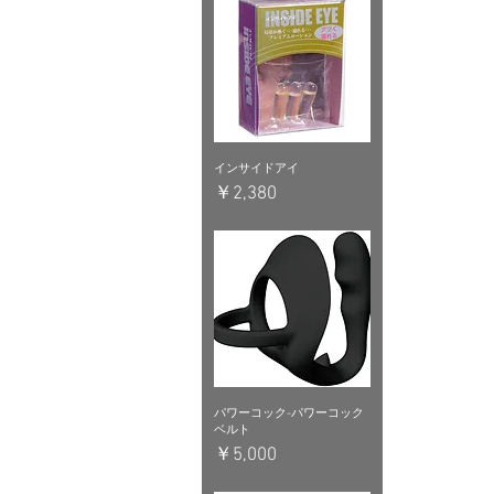
インサイドアイ
価格
￥2,380
パワーコック-パワーコック
ベルト
価格
￥5,000