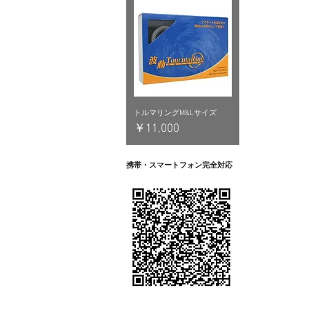
トルマリングM&Lサイズ
価格
￥11,000
携帯・スマートフォン完全対応