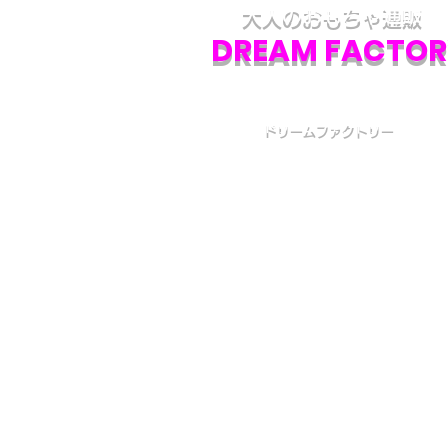
大人のおもちゃ通販
DREAM FACTOR
ドリームファクトリー
初めての方へ
初めての方はお買い物の仕方などについて詳しくガイ
いる、
こちら
のQ&Aやお買い物ガイドをご覧ください
カスタマーサービス