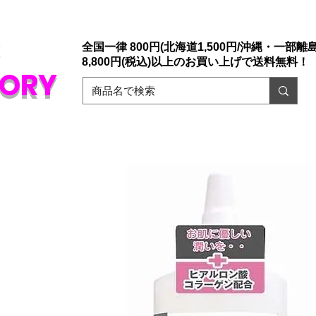
店「大人のおもちゃ通販」ドリームファクトリー。
ァックスでもご注文承っております。
​初めての方でも安心な誰にもバレない
販
全国一律 800円(北海道1,500円/沖縄・一部離島1
8,800円(税込)以上のお買い上げで送料無料！
TORY