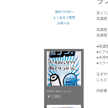
ラ
ショップカテゴリー
初めての方へ
安くて
よくあるご質問
高濃度
お知らせ
高濃度
高濃度
おすすめピックアップ
●高濃
●ヒア
●水溶
●コラ
注ぎや
にもピ
内容量 
RENDS オナシュット
価格
￥1,500