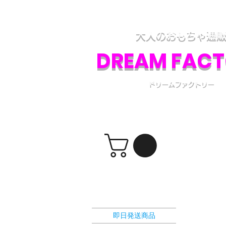
アダルトグッズ、大人のおもちゃの通販専門
各種アダルトグッズの取り扱いと、電話・フ
大人のおもちゃ通
DREAM FAC
ドリームファクトリー
​ショッピングカート
選択カテゴリー
即日発送商品