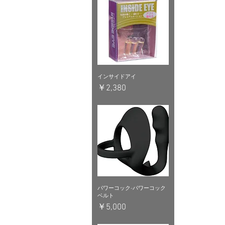
インサイドアイ
価格
￥2,380
パワーコック-パワーコック
ベルト
価格
￥5,000