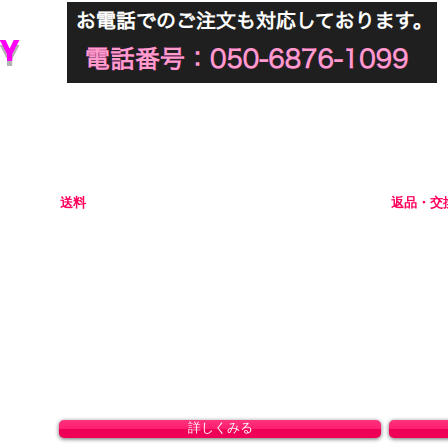
Y
初めてアダルトグッズを通販でご購入される際には不安な点
当店では初めてのお客様でも安心してご利用いただけるよう
送料
返品・交
全国一律 800円(北海道1,500円/沖縄・一部離島1,800円)
商品の性
8,800円(税込)以上のお買い上げで送料無料となりま
ャンセル
す。(沖縄除く)
初期不良
ドして
。
詳しくみる