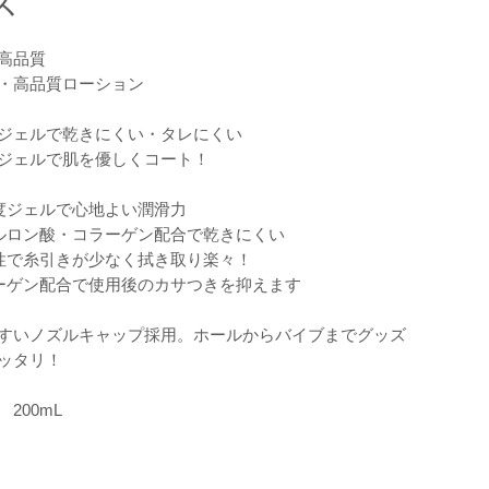
ス
高品質
・高品質ローション
ジェルで乾きにくい・タレにくい
ジェルで肌を優しくコート！
度ジェルで心地よい潤滑力
ルロン酸・コラーゲン配合で乾きにくい
性で糸引きが少なく拭き取り楽々！
ーゲン配合で使用後のカサつきを抑えます
すいノズルキャップ採用。ホールからバイブまでグッズ
ッタリ！
200mL