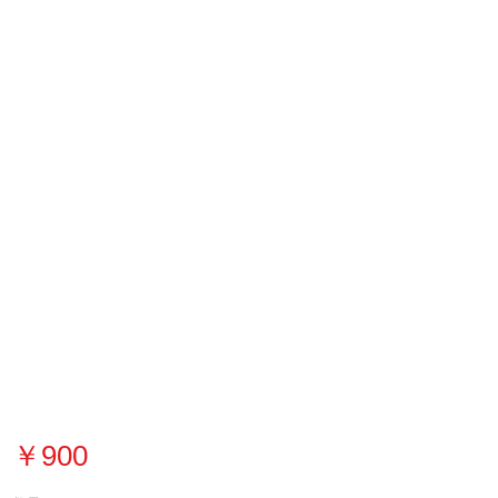
価
￥900
格