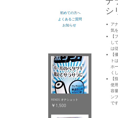
デ
ショップカテゴリー
シ
初めての方へ
よくあるご質問
ア
お知らせ
気
【
おすすめピックアップ
し
は
【
ト
ホ
く
【
使
容量
ン
RENDS オナシュット
で
価格
￥1,500