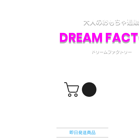
アダルトグッズ、大人のおもちゃの通販専門
各種アダルトグッズの取り扱いと、電話・フ
大人のおもちゃ通
DREAM FAC
ドリームファクトリー
​ショッピングカート
選択カテゴリー
即日発送商品