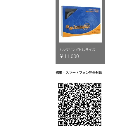
トルマリングM&Lサイズ
価格
￥11,000
携帯・スマートフォン完全対応