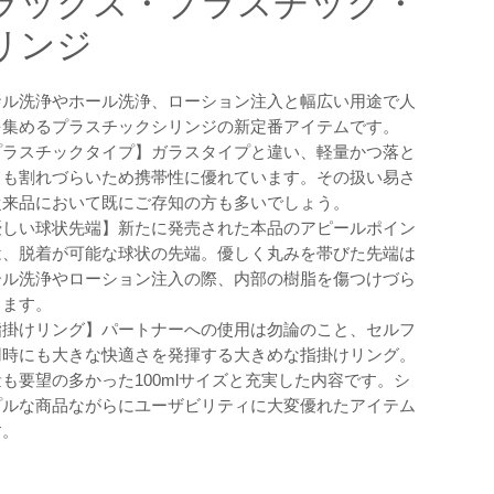
ラックス・プラスチック・
リンジ
ナル洗浄やホール洗浄、ローション注入と幅広い用途で人
を集めるプラスチックシリンジの新定番アイテムです。
プラスチックタイプ】ガラスタイプと違い、軽量かつ落と
ても割れづらいため携帯性に優れています。その扱い易さ
従来品において既にご存知の方も多いでしょう。
優しい球状先端】新たに発売された本品のアピールポイン
は、脱着が可能な球状の先端。優しく丸みを帯びた先端は
ール洗浄やローション注入の際、内部の樹脂を傷つけづら
します。
指掛けリング】パートナーへの使用は勿論のこと、セルフ
用時にも大きな快適さを発揮する大きめな指掛けリング。
も要望の多かった100mlサイズと充実した内容です。シ
プルな商品ながらにユーザビリティに大変優れたアイテム
す。