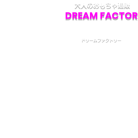
大人のおもちゃ通販
DREAM FACTOR
ドリームファクトリー
初めての方へ
初めての方はお買い物の仕方などについて詳しくガイ
いる、
こちら
のQ&Aやお買い物ガイドをご覧ください
カスタマーサービス