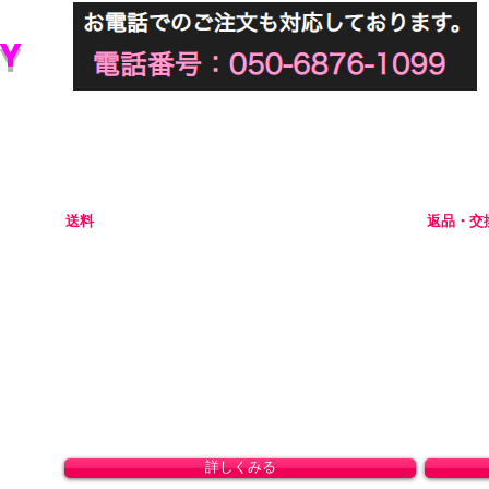
Y
初めてアダルトグッズを通販でご購入される際には不安な点
当店では初めてのお客様でも安心してご利用いただけるよう
送料
返品・交
全国一律 800円(北海道1,500円/沖縄・一部離島1,800円)
商品の性
8,800円(税込)以上のお買い上げで送料無料となりま
ャンセル
す。(沖縄除く)
初期不良
ドして
。
詳しくみる