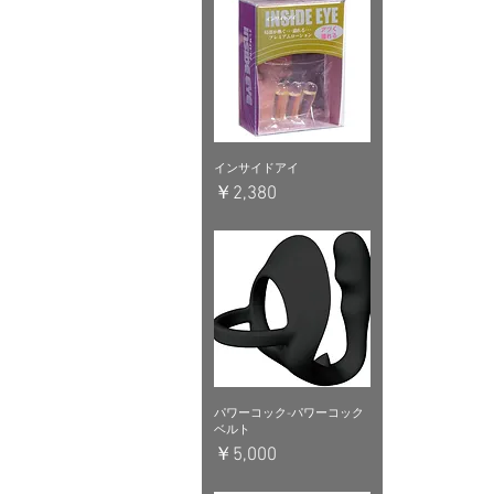
インサイドアイ
価格
￥2,380
パワーコック-パワーコック
ベルト
価格
￥5,000