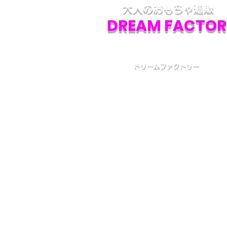
大人のおもちゃ通販
DREAM FACTOR
ドリームファクトリー
初めての方へ
初めての方はお買い物の仕方などについて詳しくガイ
いる、
こちら
のQ&Aやお買い物ガイドをご覧ください
カスタマーサービス