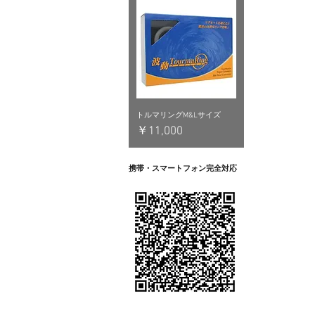
トルマリングM&Lサイズ
価格
￥11,000
携帯・スマートフォン完全対応