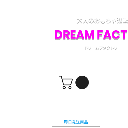
アダルトグッズ、大人のおもちゃの通販専門
各種アダルトグッズの取り扱いと、電話・フ
大人のおもちゃ通
DREAM FAC
ドリームファクトリー
​ショッピングカート
選択カテゴリー
即日発送商品