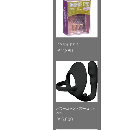
インサイドアイ
価格
￥2,380
パワーコック-パワーコック
ベルト
価格
￥5,000