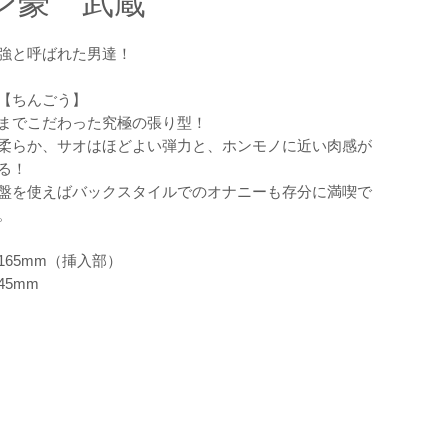
ン豪 武蔵
強と呼ばれた男達！
【ちんごう】
までこだわった究極の張り型！
柔らか、サオはほどよい弾力と、ホンモノに近い肉感が
る！
盤を使えばバックスタイルでのオナニーも存分に満喫で
。
165mm（挿入部）
45mm