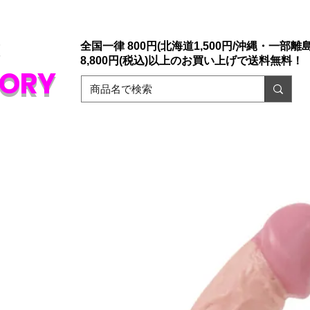
店「大人のおもちゃ通販」ドリームファクトリー。
ァックスでもご注文承っております。
​初めての方でも安心な誰にもバレない
販
全国一律 800円(北海道1,500円/沖縄・一部離島1
8,800円(税込)以上のお買い上げで送料無料！
TORY