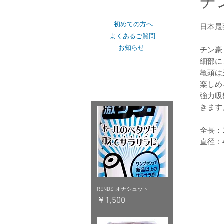
チ
ショップカテゴリー
初めての方へ
日本最
よくあるご質問
お知らせ
チン豪
細部に
亀頭は
おすすめピックアップ
楽しめ
強力吸
きます
全長：
直径：
RENDS オナシュット
価格
￥1,500