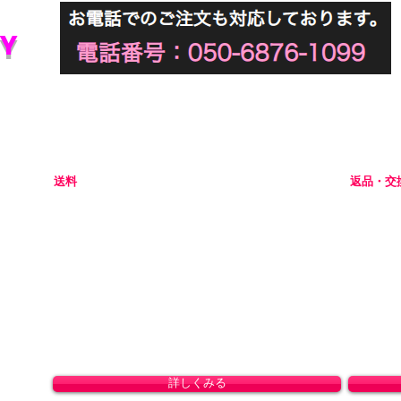
Y
初めてアダルトグッズを通販でご購入される際には不安な点
当店では初めてのお客様でも安心してご利用いただけるよう
送料
返品・交
全国一律 800円(北海道1,500円/沖縄・一部離島1,800円)
商品の性
8,800円(税込)以上のお買い上げで送料無料となりま
ャンセル
す。(沖縄除く)
初期不良
ドして
。
詳しくみる