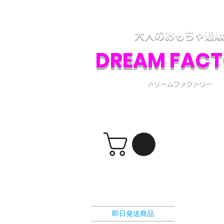
アダルトグッズ、大人のおもちゃの通販専門
各種アダルトグッズの取り扱いと、電話・フ
大人のおもちゃ通
DREAM FAC
ドリームファクトリー
​ショッピングカート
選択カテゴリー
即日発送商品