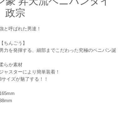
ン豪 昇天流ペニバンタイ
 政宗
強と呼ばれた男達！
【ちんごう】
男力を発揮する、細部までこだわった究極のペニバン誕
柔らか素材
ジャスターにより簡単装着！
3サイズが魅了する！！
65mm
38mm