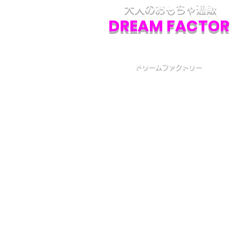
大人のおもちゃ通販
DREAM FACTOR
ドリームファクトリー
初めての方へ
初めての方はお買い物の仕方などについて詳しくガイ
いる、
こちら
のQ&Aやお買い物ガイドをご覧ください
カスタマーサービス