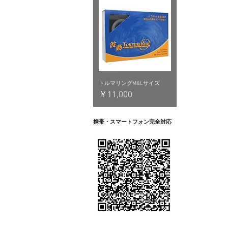
トルマリングM&Lサイズ
価格
￥11,000
携帯・スマートフォン完全対応