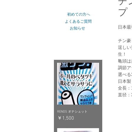
チ
ショップカテゴリー
プ
初めての方へ
よくあるご質問
日本最
お知らせ
チン豪
おすすめピックアップ
逞しい
生！
亀頭は
調節ア
選べる
日本製
全長：1
直径：
RENDS オナシュット
価格
￥1,500