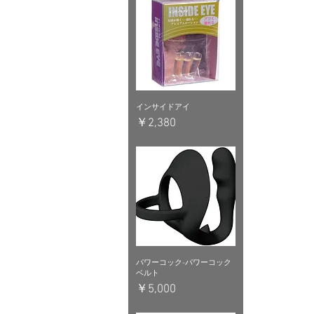
インサイドアイ
価格
￥2,380
パワーコック-パワーコック
ベルト
価格
￥5,000