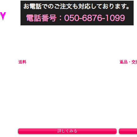
Y
初めてアダルトグッズを通販でご購入される際には不安な点
当店では初めてのお客様でも安心してご利用いただけるよう
送料
返品・交
全国一律 800円(北海道1,500円/沖縄・一部離島1,800円)
商品の性
8,800円(税込)以上のお買い上げで送料無料となりま
ャンセル
す。(沖縄除く)
初期不良
ドして
。
詳しくみる