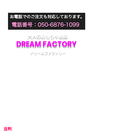
ケバ立たない特殊繊維でオナホール
もサッと拭くだけ! すぐサラサラ!
面倒なオナホの水切りを一瞬で済ま
せられる、超吸水性のホール専用タ
オルです。国内メーカーのマイクロ
ファイバー生地を採用しているの
大人のおもちゃ通販
で、その品質は抜群。ケバ立たず、
DREAM FACTORY
そっと触れるだけでぐんぐん水分を
ドリームファクトリー
吸い上げます。２枚組みでとてもリ
ーズナブルなのも魅力です。
初めてアダルトグッズを通販でご購入される際
洗い終わったオナホールは、しばら
には不安な点も多いかと思います。
く放置して自然乾燥させるのが一般
当店では初めてのお客様でも安心してご利用い
ただけるよう、プライバシー厳守の通販を心が
的。しかし、この自然乾燥中はオナ
けています。
ホが家人にもっとも見つかりやす
い“危険な時間”でもあります。そん
初めての方へ
な時、本作を使えばびしょびしょに
濡れたオナホの水分を強力に吸い取
初めての方はお買い物の仕方などについて詳し
ってくれるため、水切りと乾燥がア
くガイドしている、
こちら
のQ&Aやお買い物ガ
イドをご覧ください。
ッという間に完了します。
その秘密は超吸水性のマイクロファ
送料
イバー生地。国内メーカーのさまざ