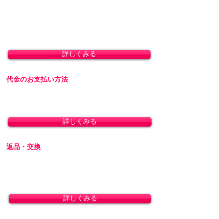
まな既製品から、オナホともっとも
全国一律 800円(北海道1,500円/沖縄・一部離島
相性のいい生地を探し出し、独自の
1,800円)
8,800円(税込)以上のお買い上げで送料無料とな
耐久テストを経て採用に至ったのが
ります。(沖縄除く)
本作です。ケバ立ちにくく、圧倒的
な吸水性を誇るため、一般的なタオ
詳しくみる
ルのようにゴシゴシ拭かなくても、
軽く触れるだけで水分が拭き取れま
代金のお支払い方法
す。
ベタ付くオナホールはもちろん、２
「クレジットカード決済」「銀行振込」「代金
重構造ホールの粘膜素材にも有効
引換」に対応しております。
で、大判サイズのため大型オナホー
詳しくみる
ルでも１枚でシッカリ水切りできま
す。家人やパートナーにオナホの存
返品・交換
在を知られたくない方、オナホの水
切り・乾燥を手早く済ませたい方に
商品の性質上、お客様のご都合による返品・交
オススメしたい、「快適オナグッズ
換・キャンセルは一切受け付けておりません。
シリーズ」の最新作です。
初期不良の場合は交換対応いたします。
詳しくみる