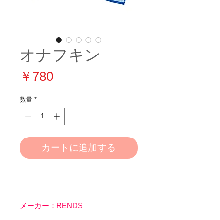
オナフキン
価
￥780
格
数量
*
カートに追加する
メーカー：RENDS