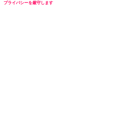
プライバシーを厳守します
プライバシーに配慮し、会員登録なしで商品を
ご購入いただけます。梱包には無地のダンボー
ルを使用し、伝票に記載される内容はお客様で
ご指定可能です。運送会社営業所留めの発送に
も対応しております。
詳しくみる
カスタマーサービス
免責事項
■18歳未満の方の閲覧・ご注文は固くお断り致します。
■商品の性質上、お客様のご都合等による返品・交換・
キャンセルは一切受付けておりません。 ■「受注発注」
の為、ご注文後に欠品や廃番が判明する事がございま
す。 ■ご注文商品のうち一部欠品が理由による、ご注文
自体のキャンセルも受付けられません。 ■ご注文商品が
廃盤の場合は、その商品はキャンセル扱いとさせていた