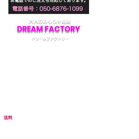
大人のおもちゃ通販
DREAM FACTORY
ドリームファクトリー
初めてアダルトグッズを通販でご購入される際
には不安な点も多いかと思います。
当店では初めてのお客様でも安心してご利用い
ただけるよう、プライバシー厳守の通販を心が
けています。
初めての方へ
初めての方はお買い物の仕方などについて詳し
くガイドしている、
こちら
のQ&Aやお買い物ガ
イドをご覧ください。
送料
全国一律 800円(北海道1,500円/沖縄・一部離島
1,800円)