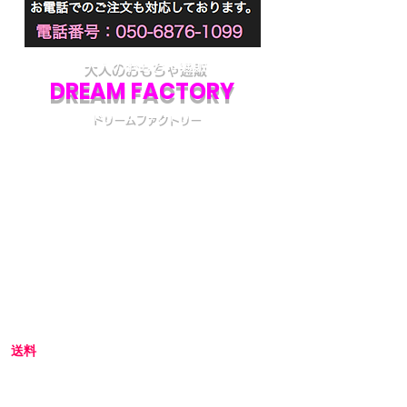
大人のおもちゃ通販
DREAM FACTORY
ドリームファクトリー
初めてアダルトグッズを通販でご購入される際
には不安な点も多いかと思います。
当店では初めてのお客様でも安心してご利用い
ただけるよう、プライバシー厳守の通販を心が
けています。
初めての方へ
初めての方はお買い物の仕方などについて詳し
くガイドしている、
こちら
のQ&Aやお買い物ガ
イドをご覧ください。
送料
全国一律 800円(北海道1,500円/沖縄・一部離島
1,800円)