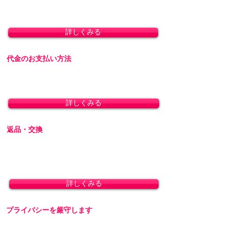
8,800円(税込)以上のお買い上げで送料無料とな
ります。(沖縄除く)
詳しくみる
代金のお支払い方法
「クレジットカード決済」「銀行振込」「代金
引換」に対応しております。
詳しくみる
返品・交換
商品の性質上、お客様のご都合による返品・交
換・キャンセルは一切受け付けておりません。
初期不良の場合は交換対応いたします。
詳しくみる
プライバシーを厳守します