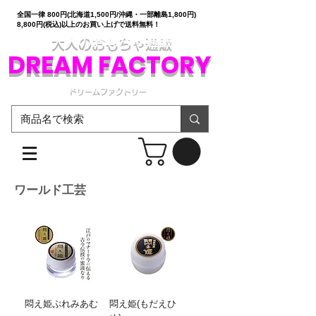
全国一律 800円(北海道1,500円/沖縄・一部離島1,800円)
8,800円(税込)以上のお買い上げで送料無料！
大人のおもちゃ通販
DREAM FACTORY
ドリームファクトリー
ワールド工芸
悶え姫ぷれみあむ
悶え姫(もだえひ